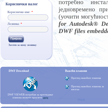
потребно инст
Кориснички налог
једновремено пр
Корисничко име:
*
(уочити могућнос
for Autodesk® De
Лозинка:
*
DWF files embedd
Захтев за нову лозинку
DWF Download
Важећи планови
Преглед важећих планова
Преглед важећих планова за
насеља
DWF VIEWER потребан за прегледање
планова можете преузети
овде