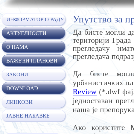
Упутство за п
ИНФОРМАТОР О РАДУ
Да бисте могли д
АКТУЕЛНОСТИ
територији Града
прегледачу има
O НАМА
прегледача подра
ВАЖЕЋИ ПЛАНОВИ
Да бисте могл
ЗАКОНИ
урбанистичких пл
DOWNLOAD
Review
(*.dwf фај
једноставан прег
ЛИНКОВИ
наша је препорука
ЈАВНЕ НАБАВКЕ
Ако користите M