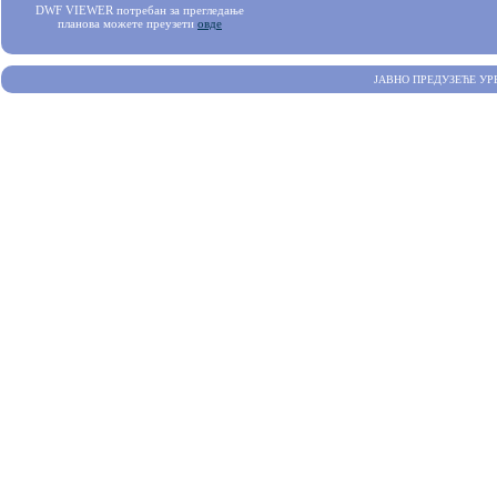
DWF VIEWER потребан за прегледање
планова можете преузети
овде
ЈАВНО ПРЕДУЗЕЋЕ УР