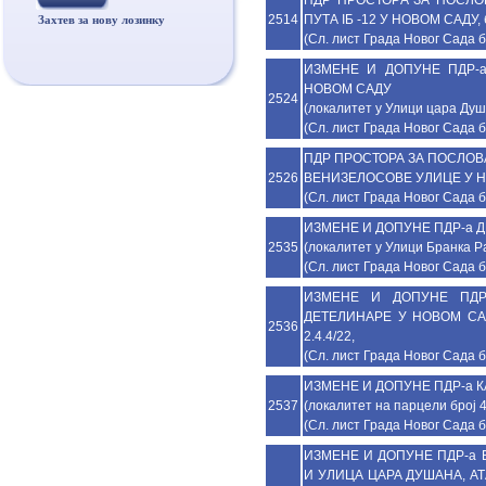
2514
ПУТА IБ -12 У НОВОМ САДУ, б
Захтев за нову лозинку
(Сл. лист Града Новог Сада б
ИЗМЕНЕ И ДОПУНЕ ПДР-
НОВОМ САДУ
2524
(локалитет у Улици цара Душан
(Сл. лист Града Новог Сада б
ПДР ПРОСТОРА ЗА ПОСЛО
2526
ВЕНИЗЕЛОСОВЕ УЛИЦЕ У НОВ
(Сл. лист Града Новог Сада б
ИЗМЕНЕ И ДОПУНЕ ПДР-а Д
2535
(локалитет у Улици Бранка Ра
(Сл. лист Града Новог Сада б
ИЗМЕНЕ И ДОПУНЕ ПДР
ДЕТЕЛИНАРЕ У НОВОМ САДУ 
2536
2.4.4/22,
(Сл. лист Града Новог Сада б
ИЗМЕНЕ И ДОПУНЕ ПДР-а 
2537
(локалитет на пaрцели број 4
(Сл. лист Града Новог Сада б
ИЗМЕНE И ДОПУНE ПДР-а 
И УЛИЦА ЦАРА ДУШАНА, А