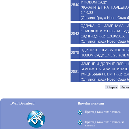
У НОВОМ САДУ
2540
(ЛОКАЛИТЕТ НА ПАРЦЕЛАМА
2.4.6/22
(Сл. лист Града Новог Сада б
ОДЛУКA О ИЗМЕНАМА И
КОМПЛЕКСА У НОВОМ САДУ (
2542
Сад II и др.), бр. 1.3.8/2016,
(Сл. лист Града Новог Сада б
ПДР ПРОСТОРА ЗА ПОСЛОВ
2575
НОВОМ САДУ 1.4.3/23, (Сл. л
ИЗМЕНЕ И ДОПУНЕ ПДР-а
БРАНКА БАЈИЋА И ИЛИЈЕ
2581
Улице Бранка Бајића), бр. 2.4
(Сл. лист Града Новог Сада б
<<прва
<пре
DWF Download
Важећи планови
Преглед важећих планова
Преглед важећих планова за
насеља