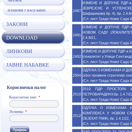
АНАЛИЗЕ
ИЗМЕНЕ И ДОПУНЕ ПДР-а
ЈЕВРЕЈСКЕ И УСПЕНСКЕ
2487
ПЛАНОВИ У НАСЕЉИМА
Шафариковој бр. 4), бр. 2.4.8/
(Сл. лист Града Новог Сада б
ЗАКОНИ
ИЗМЕНЕ И ДОПУНЕ ПДР-
НОВОМ САДУ (ЛОКАЛИТЕТ
2491
DOWNLOAD
2.4.9/21,
(Сл. лист Града Новог Сада б
ЛИНКОВИ
ИЗМЕНЕ И ДОПУНЕ ПДР-а 
2492
(локалитет у Улици Сентандреј
(Сл. лист Града Новог Сада б
ЈАВНЕ НАБАВКЕ
ОДЛУКА О ИЗМЕНАМА И ДО
2504
(због промене стратегије сна
(Сл. лист Града Новог Сада б
Кориснички налог
2510 ПДР ПРОСТОРА
2510
ПЕТРОВАРАДИНУ,бр. 1.4.7/2
Корисничко име:
*
(Сл. лист Града Новог Сада б
ОДЛУКА О ИЗМЕНАМА И
Лозинка:
*
КОМПЛЕКСА У НОВОМ СА
2512
ОБЈЕКАТ ПМФ), бр. 1.4.1/22,
(Сл. лист Града Новог Сада б
ПДР ПРОСТОРA ЗА ПОСЛО