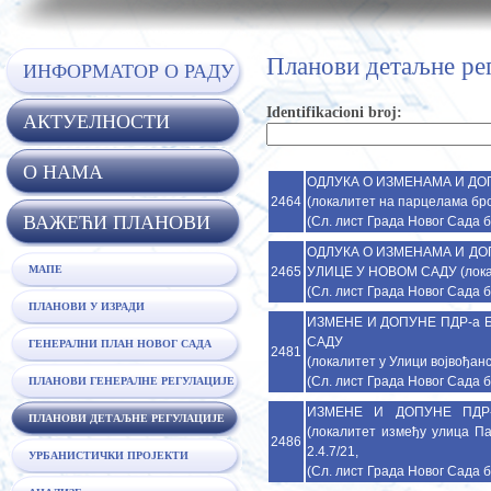
Планови детаљне ре
ИНФОРМАТОР О РАДУ
Identifikacioni broj:
АКТУЕЛНОСТИ
O НАМА
ОДЛУКА О ИЗМЕНАМА И ДО
2464
(локалитет на парцелама број
ВАЖЕЋИ ПЛАНОВИ
(Сл. лист Града Новог Сада б
ОДЛУКА О ИЗМЕНАМА И ДО
МАПЕ
2465
УЛИЦЕ У НОВОМ САДУ (локалит
(Сл. лист Града Новог Сада б
ПЛАНОВИ У ИЗРАДИ
ИЗМЕНЕ И ДОПУНЕ ПДР-а 
САДУ
ГЕНЕРАЛНИ ПЛАН НОВОГ САДА
2481
(локалитет у Улици војвођанск
(Сл. лист Града Новог Сада б
ПЛАНОВИ ГЕНЕРАЛНЕ РЕГУЛАЦИЈЕ
ИЗМЕНЕ И ДОПУНЕ ПДР
ПЛАНОВИ ДЕТАЉНЕ РЕГУЛАЦИЈЕ
(локалитет између улица П
2486
2.4.7/21,
УРБАНИСТИЧКИ ПРОЈЕКТИ
(Сл. лист Града Новог Сада б