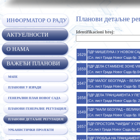
Планови детаљне ре
ИНФОРМАТОР О РАДУ
Identifikacioni broj:
АКТУЕЛНОСТИ
O НАМА
ПДР МИШЕЛУКА I У НОВОМ САДУ,
1629
(Сл. лист Града Новог Сада бр. 
ВАЖЕЋИ ПЛАНОВИ
ПДР ДЕЛА СТАМБЕНЕ ЗОНЕ VIII 
1659
(Сл. лист Града Новог Сада бр.0
МАПЕ
ПДР МАЛОГ БЕОГРАДА – ВЕЛИКОГ
1647
(Сл. лист Града Новог Сада бр. 
ПЛАНОВИ У ИЗРАДИ
ПДР ДЕЛА ТРАНЏАМЕНТА У ПЕТР
1658
ГЕНЕРАЛНИ ПЛАН НОВОГ САДА
(Сл. лист Града Новог Сада бр. 
ПЛАНОВИ ГЕНЕРАЛНЕ РЕГУЛАЦИЈЕ
ПДР "МАЛИ БЕОГРАД – ВЕЛИКИ Р
1649
(Сл. лист Града Новог Сада бр. 
ПЛАНОВИ ДЕТАЉНЕ РЕГУЛАЦИЈЕ
ПДР ПРОСТОРА "ЧАРДАК" У СРЕ
1657
(Сл.лист Града Новог Сада бр.41
УРБАНИСТИЧКИ ПРОЈЕКТИ
ПДР ГРОБЉА НА ТРАНЏАМЕНТУ 