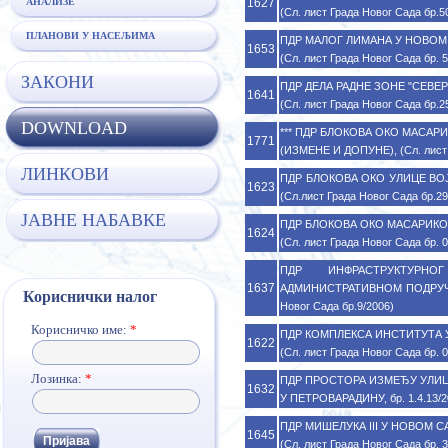
1627
АНАЛИЗЕ
(Сл. лист Града Новог Сада бр.5
ПЛАНОВИ У НАСЕЉИМА
ПДР МАЛОГ ЛИМАНА У НОВОМ СА
1653
(Сл. лист Града Новог Сада бр. 
ЗАКОНИ
ПДР ДЕЛА РАДНЕ ЗОНЕ "СЕВЕР I
1641
(Сл. лист Града Новог Сада бр.2
DOWNLOAD
*** ПДР БЛОКОВА ОКО МАСАРИК
1771
(ИЗМЕНE И ДОПУНE), (Сл. лист Г
ЛИНКОВИ
ПДР БЛОКОВА ОКО УЛИЦЕ ВОЈВ
1623
(Сл.лист Града Новог Сада бр.29
ЈАВНЕ НАБАВКЕ
ПДР БЛОКОВА ОКО МАСАРИКОВЕ
1624
(Сл. лист Града Новог Сада бр. 
ПДР ИНФРАСТРУКТУРН
1637
АДМИНИСТРАТИВНОМ ПОДРУЧЈУ 
Кориснички налог
Новог Сада бр.9/2006)
Корисничко име:
*
ПДР КОМПЛЕКСА ИНСТИТУТА У 
1622
(Сл. лист Града Новог Сада бр. 
Лозинка:
*
ПДР ПРОСТОРА ИЗМЕЂУ УЛИ
1632
У ПЕТРОВАРАДИНУ, бр. 1.4.13/20
ПДР МИШЕЛУКА III У НОВОМ САДУ
1645
(Сл. лист Града Новог Сада бр. 