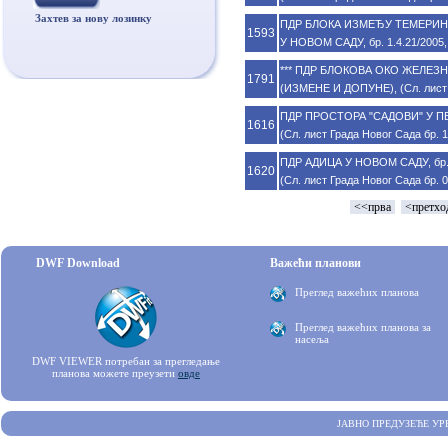
Захтев за нову лозинку
ПДР БЛОКА ИЗМЕЂУ ТЕМЕРИН
1593
У НОВОМ САДУ, бр. 1.4.21/2005, 
*** ПДР БЛОКОВА ОКО ЖЕЛЕЗНИ
1791
(ИЗМЕНЕ И ДОПУНЕ), (Сл. лист Г
ПДР ПРОСТОРА "САДОВИ" У ПЕТ
1616
(Сл. лист Града Новог Сада бр. 
ПДР АДИЦА У НОВОМ САДУ, бр. 
1620
(Сл. лист Града Новог Сада бр. 
<<прва
<претхо
DWF Download
Важећи планови
Преглед важећих планова
Преглед важећих планова за
насеља
DWF VIEWER потребан за прегледање
планова можете преузети
овде
ЈАВНО ПРЕДУЗЕЋЕ УР