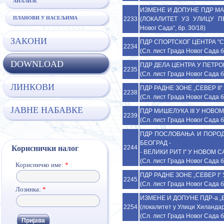
АНАЛИЗЕ
ИЗМЕНЕ И ДОПУНЕ ПДР МАЛ
ПЛАНОВИ У НАСЕЉИМА
2233
(ЛОКАЛИТЕТ УЗ УЛИЦУ П
Новог Сада“, бр. 30/18)
ЗАКОНИ
ПДР СПОРТСКОГ ЦЕНТРА "СТ
2234
(Сл. лист Града Новог Сада б
DOWNLOAD
ПДР ДЕЛА ЦЕНТРА У ПЕТРОВА
2235
(Сл. лист Града Новог Сада б
ЛИНКОВИ
ПДР РАДНЕ ЗОНЕ „СЕВЕР II“ 
2238
(Сл. лист Града Новог Сада б
ЈАВНЕ НАБАВКЕ
ПДР МИШЕЛУКА III У НОВОМ С
2239
(Сл. лист Града Новог Сада б
ПДР ПОСЛОВАЊА И ПОРОД
БЕОГРАД -
2244
Кориснички налог
- ВЕЛИКИ РИТ I" У НОВОМ САД
(Сл. лист Града Новог Сада б
Корисничко име:
*
ПДР РАДНЕ ЗОНЕ „СЕВЕР I“ У
2245
(Сл. лист Града Новог Сада б
Лозинка:
*
ИЗМЕНЕ И ДОПУНЕ ПДР-а „Б
2254
(локалитет у Улици Хиландарск
(Сл. лист Града Новог Сада б