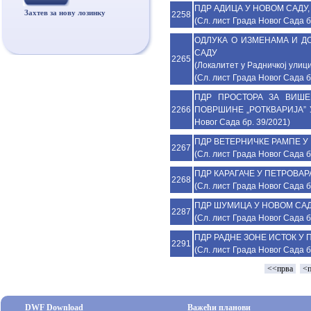
ПДР АДИЦА У НОВОМ САДУ, б
Захтев за нову лозинку
2258
(Сл. лист Града Новог Сада б
ОДЛУКА О ИЗМЕНАМА И Д
САДУ
2265
(Локалитет у Радничкој улици б
(Сл. лист Града Новог Сада б
ПДР ПРОСТОРА ЗА ВИШ
2266
ПОВРШИНЕ „РОТКВАРИЈА” У Н
Новог Сада бр. 39/2021)
ПДР ВЕТЕРНИЧКЕ РАМПЕ У НО
2267
(Сл. лист Града Новог Сада б
ПДР КАРАГАЧЕ У ПЕТРОВАРАД
2268
(Сл. лист Града Новог Сада б
ПДР ШУМИЦА У НОВОМ САДУ, 
2287
(Сл. лист Града Новог Сада б
ПДР РАДНЕ ЗОНЕ ИСТОК У ПЕ
2291
(Сл. лист Града Новог Сада б
<<прва
<п
DWF Download
Важећи планови