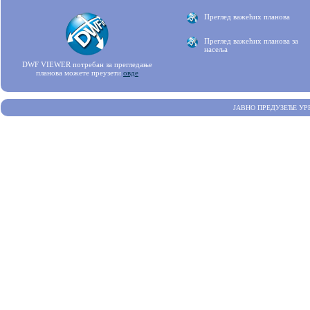
Преглед важећих планова
Преглед важећих планова за
насеља
DWF VIEWER потребан за прегледање
планова можете преузети
овде
ЈАВНО ПРЕДУЗЕЋЕ УР