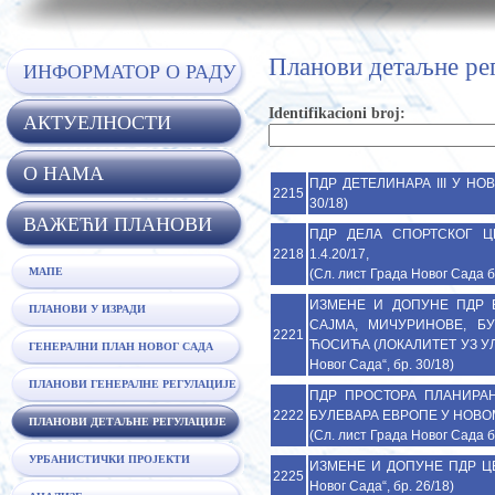
Планови детаљне ре
ИНФОРМАТОР О РАДУ
Identifikacioni broj:
АКТУЕЛНОСТИ
O НАМА
ПДР ДЕТЕЛИНАРА III У НОВО
2215
30/18)
ВАЖЕЋИ ПЛАНОВИ
ПДР ДЕЛА СПОРТСКОГ ЦЕ
2218
1.4.20/17,
МАПЕ
(Сл. лист Града Новог Сада б
ИЗМЕНЕ И ДОПУНЕ ПДР 
ПЛАНОВИ У ИЗРАДИ
САЈМА, МИЧУРИНОВЕ, Б
2221
ЋОСИЋА (ЛОКАЛИТЕТ УЗ УЛ
ГЕНЕРАЛНИ ПЛАН НОВОГ САДА
Новог Сада“, бр. 30/18)
ПЛАНОВИ ГЕНЕРАЛНЕ РЕГУЛАЦИЈЕ
ПДР ПРОСТОРА ПЛАНИРАН
2222
БУЛЕВАРА ЕВРОПЕ У НОВОМ С
ПЛАНОВИ ДЕТАЉНЕ РЕГУЛАЦИЈЕ
(Сл. лист Града Новог Сада б
УРБАНИСТИЧКИ ПРОЈЕКТИ
ИЗМЕНЕ И ДОПУНЕ ПДР ЦЕН
2225
Новог Сада“, бр. 26/18)