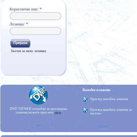
Корисничко име:
*
Лозинка:
*
Захтев за нову лозинку
Важећи планови
Преглед важећих планова
DWF VIEWER потребан за прегледање
Преглед важећих планова за
планова можете преузети
овде
насеља