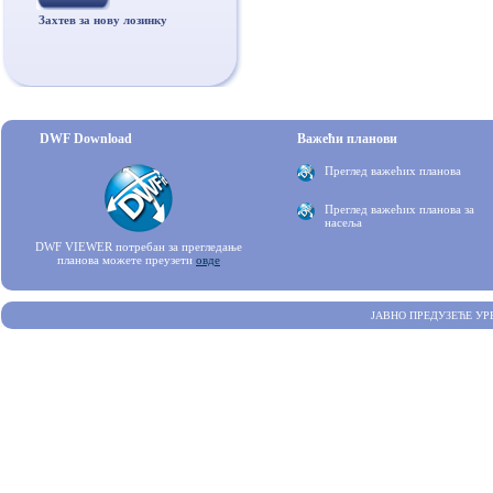
Захтев за нову лозинку
DWF Download
Важећи планови
Преглед важећих планова
Преглед важећих планова за
насеља
DWF VIEWER потребан за прегледање
планова можете преузети
овде
ЈАВНО ПРЕДУЗЕЋЕ УР