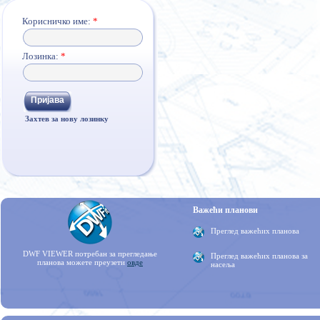
Корисничко име:
*
Лозинка:
*
Захтев за нову лозинку
Важећи планови
Преглед важећих планова
DWF VIEWER потребан за прегледање
Преглед важећих планова за
планова можете преузети
овде
насеља