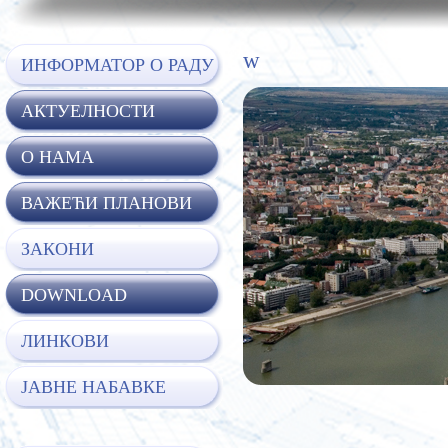
w
ИНФОРМАТОР О РАДУ
АКТУЕЛНОСТИ
O НАМА
ВАЖЕЋИ ПЛАНОВИ
ЗАКОНИ
DOWNLOAD
ЛИНКОВИ
ЈАВНЕ НАБАВКЕ